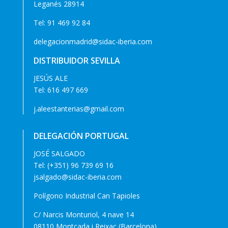
Leganés 28914
Tel:
91 469 92 84
delegacionmadrid@sidac-iberia.com
DISTRIBUIDOR SEVILLA
JESÚS ALE
Tel:
616 497 669
j.aleestanterias@gmail.com
DELEGACIÓN PORTUGAL
JOSÉ SALGADO
Tel:
(+351) 96 739 69 16
jsalgado@sidac-iberia.com
Polígono Industrial Can Tapioles
C/ Narcis Monturiol, 4 nave 14
08110 Montcada i Reixac (Barcelona)