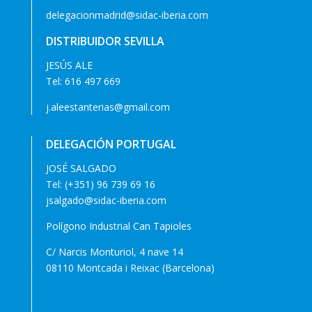
delegacionmadrid@sidac-iberia.com
DISTRIBUIDOR SEVILLA
JESÚS ALE
Tel:
616 497 669
j.aleestanterias@gmail.com
DELEGACIÓN PORTUGAL
JOSÉ SALGADO
Tel:
(+351) 96 739 69 16
jsalgado@sidac-iberia.com
Polígono Industrial Can Tapioles
C/ Narcis Monturiol, 4 nave 14
08110 Montcada i Reixac (Barcelona)