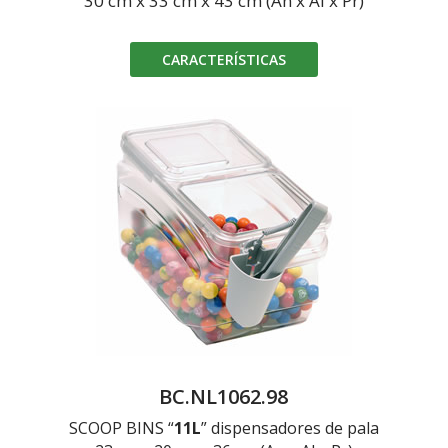
30 cm x 33 cm x 43 cm (An x Al x Pr)
CARACTERÍSTICAS
BC.NL1062.98
SCOOP BINS “
11L
” dispensadores de pala