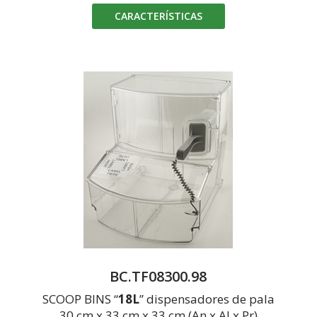
CARACTERÍSTICAS
BC.TF08300.98
SCOOP BINS “
18L
” dispensadores de pala
30 cm x 33 cm x 33 cm (An x Al x Pr)