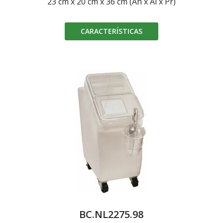
23 cm x 20 cm x 36 cm (An x Al x Pr)
CARACTERÍSTICAS
BC.NL2275.98