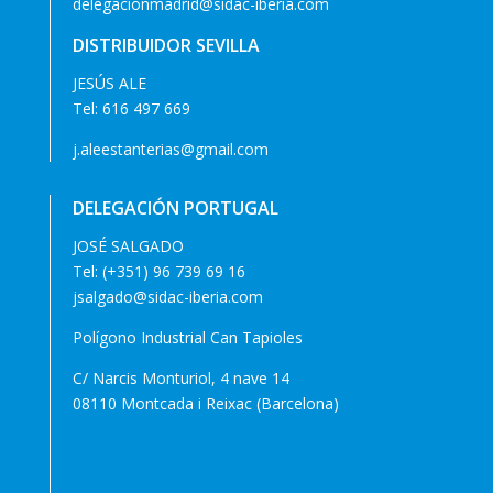
delegacionmadrid@sidac-iberia.com
DISTRIBUIDOR SEVILLA
JESÚS ALE
Tel:
616 497 669
j.aleestanterias@gmail.com
DELEGACIÓN PORTUGAL
JOSÉ SALGADO
Tel:
(+351) 96 739 69 16
jsalgado@sidac-iberia.com
Polígono Industrial Can Tapioles
C/ Narcis Monturiol, 4 nave 14
08110 Montcada i Reixac (Barcelona)