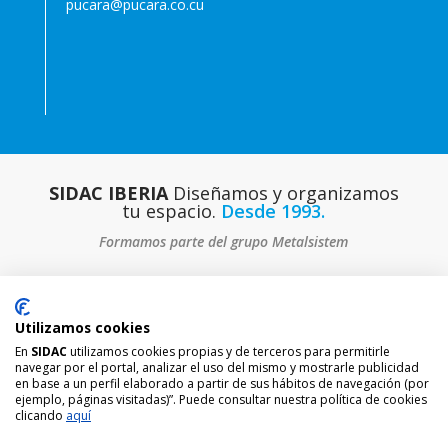
pucara@pucara.co.cu
SIDAC IBERIA
Diseñamos y organizamos
tu espacio.
Desde 1993.
Formamos parte del grupo Metalsistem
Utilizamos cookies
Aviso legal
|
Política de privacidad
|
Política de cookies
En
SIDAC
utilizamos cookies propias y de terceros para permitirle
navegar por el portal, analizar el uso del mismo y mostrarle publicidad
SIDAC IBERIA S.A. © 2023 All Rights Reserved
en base a un perfil elaborado a partir de sus hábitos de navegación (por
ejemplo, páginas visitadas)”. Puede consultar nuestra política de cookies
Diseño páginas web amc
clicando
aquí