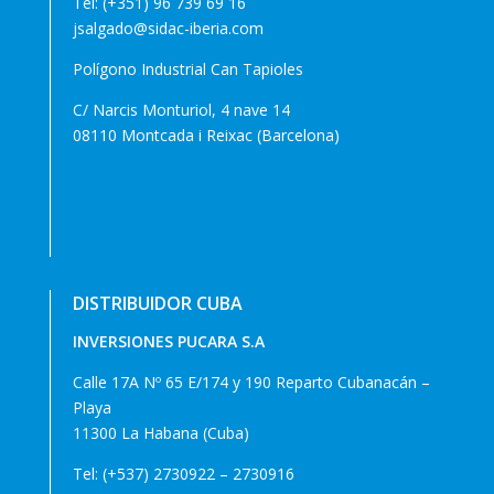
Tel:
(+351) 96 739 69 16
jsalgado@sidac-iberia.com
Polígono Industrial Can Tapioles
C/ Narcis Monturiol, 4 nave 14
08110 Montcada i Reixac (Barcelona)
DISTRIBUIDOR CUBA
INVERSIONES PUCARA S.A
Calle 17A Nº 65 E/174 y 190 Reparto Cubanacán –
Playa
11300 La Habana (Cuba)
Tel: (+537) 2730922 – 2730916